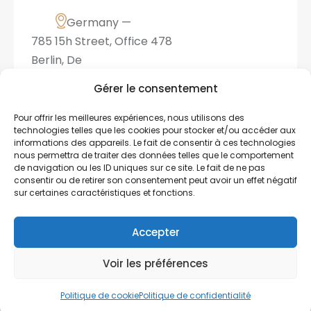
Germany —
785 15h Street, Office 478
Berlin, De
81566
info@email.com
+1 840
Gérer le consentement
841 25 69
Pour offrir les meilleures expériences, nous utilisons des
technologies telles que les cookies pour stocker et/ou accéder aux
informations des appareils. Le fait de consentir à ces technologies
nous permettra de traiter des données telles que le comportement
de navigation ou les ID uniques sur ce site. Le fait de ne pas
consentir ou de retirer son consentement peut avoir un effet négatif
sur certaines caractéristiques et fonctions.
Accepter
Cardinal et Geai Bleu © 2025. Tous droits réservés
Voir les préférences
|
Conception Nomade Media
Politique de cookie
Politique de confidentialité